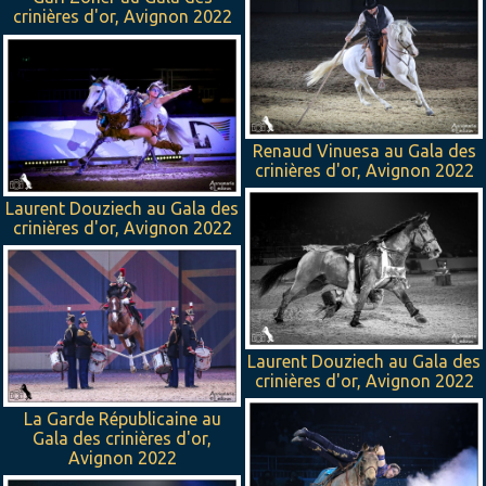
crinières d'or, Avignon 2022
Renaud Vinuesa au Gala des
crinières d'or, Avignon 2022
Laurent Douziech au Gala des
crinières d'or, Avignon 2022
Laurent Douziech au Gala des
crinières d'or, Avignon 2022
La Garde Républicaine au
Gala des crinières d'or,
Avignon 2022