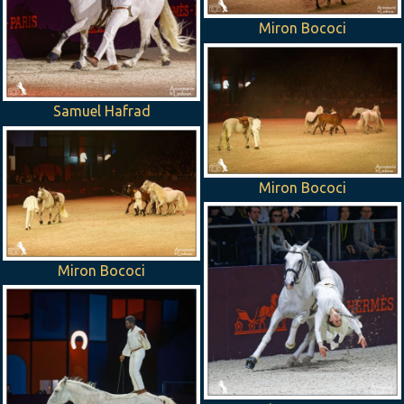
Miron Bococi
Samuel Hafrad
Miron Bococi
Miron Bococi